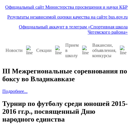
Официальный сайт Министерства просвещения и науки КБР
Результаты независимой оценки качества на сайте bus.gov.ru
Официальный аккаунт в телеграм «Спортивная школа
Чегемского района»
Прием
Вакансии,
Новости
Секции
в
объявления,
школу
конкурсы
III Межрегиональные соревнования по
боксу во Владикавказе
Подробнее...
Турнир по футболу среди юношей 2015-
2016 гг.р., посвященный Дню
народного единства