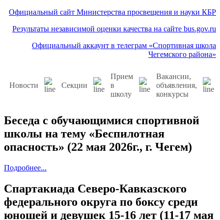
Официальный сайт Министерства просвещения и науки КБР
Результаты независимой оценки качества на сайте bus.gov.ru
Официальный аккаунт в телеграм «Спортивная школа
Чегемского района»
Прием
Вакансии,
Новости
Секции
в
объявления,
школу
конкурсы
Беседа с обучающимися спортивной
школы на тему «Беспилотная
опасность» (22 мая 2026г., г. Чегем)
Подробнее...
Спартакиада Северо-Кавказского
федерального округа по боксу среди
юношей и девушек 15-16 лет (11-17 мая